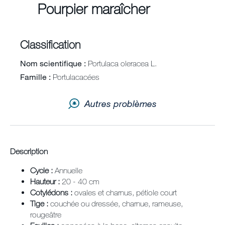
Pourpier maraîcher
Contact
Newsletter
Classification
Plan du site
Nom scientifique
Portulaca oleracea L.
Famille
Portulacacées
Carrières
Autres problèmes
Description
Cycle :
Annuelle
Hauteur :
20 - 40 cm
Cotylédons :
ovales et charnus, pétiole court
Tige :
couchée ou dressée, charnue, rameuse,
rougeâtre