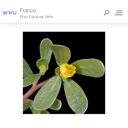
France
Envu Espaces Verts
Solutions
Guides et outils
Articles et conseils
Trouver un distributeur
Smart Weeding System
À propos