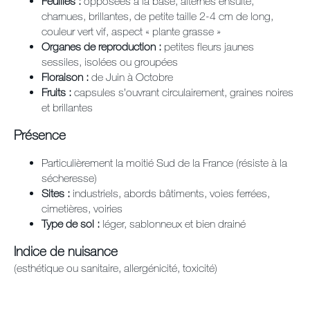
Feuilles :
opposées à la base, alternes ensuite,
charnues, brillantes, de petite taille 2-4 cm de long,
couleur vert vif, aspect « plante grasse »
Organes de reproduction :
petites fleurs jaunes
sessiles, isolées ou groupées
Floraison :
de Juin à Octobre
Fruits :
capsules s’ouvrant circulairement, graines noires
et brillantes
Présence
Particulièrement la moitié Sud de la France (résiste à la
sécheresse)
Sites :
industriels, abords bâtiments, voies ferrées,
cimetières, voiries
Type de sol :
léger, sablonneux et bien drainé
Indice de nuisance
(esthétique ou sanitaire, allergénicité, toxicité)