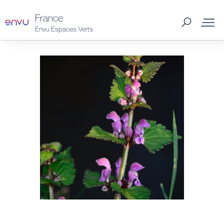
France
Envu Espaces Verts
Solutions
Guides et outils
Articles et conseils
Trouver un distributeur
Smart Weeding System
À propos