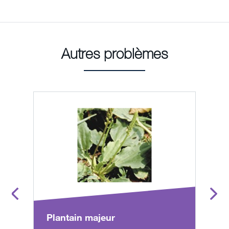
Autres problèmes
Plantain majeur
C