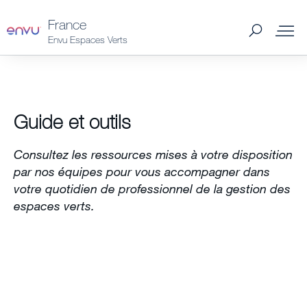
France
Envu Espaces Verts
Solutions
Guide et outils
Guides et outils
Consultez les ressources mises à votre disposition
Articles et conseils
par nos équipes pour vous accompagner dans
votre quotidien de professionnel de la gestion des
espaces verts.
Trouver un distributeur
Smart Weeding System
À propos