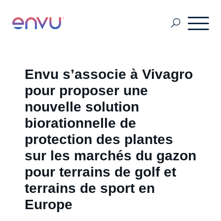
Fiches techniques, étiquettes & FDS
Envu s’associe à Vivagro
pour proposer une
Hygiène publique
nouvelle solution
biorationnelle de
protection des plantes
Hygiène Rurale
sur les marchés du gazon
pour terrains de golf et
Espaces Verts
terrains de sport en
Europe
Grains Stockés