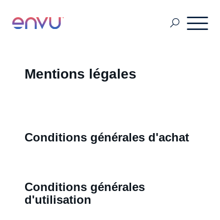
Fiches techniques, étiquettes & FDS
Mentions légales
Hygiène publique
Conditions générales d'achat
Hygiène Rurale
Espaces Verts
Conditions générales
d'utilisation
Grains Stockés