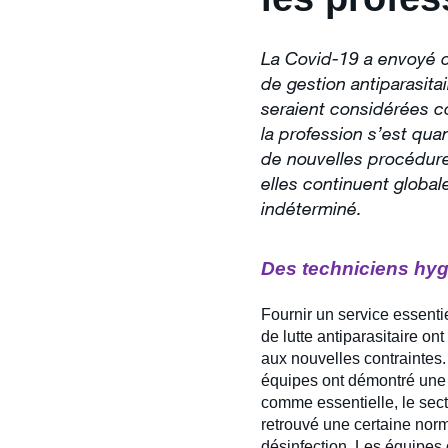
La Covid-19 a envoyé d
de gestion antiparasita
seraient considérées co
la profession s’est qu
de nouvelles procédures
elles continuent glob
indéterminé.
Des techniciens hygi
Fournir un service essent
de lutte antiparasitaire o
aux nouvelles contraintes. 
équipes ont démontré une a
comme essentielle, le sec
retrouvé une certaine norm
désinfection. Les équipes o