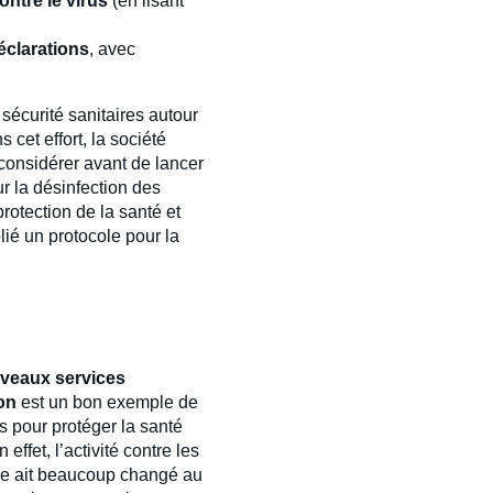
ontre le virus
(en lisant
éclarations
, avec
sécurité sanitaires autour
et effort, la société
à considérer avant de lancer
ur la désinfection des
protection de la santé et
ié un protocole pour la
veaux services
on
est un bon exemple de
és pour protéger la santé
effet, l’activité contre les
nde ait beaucoup changé au