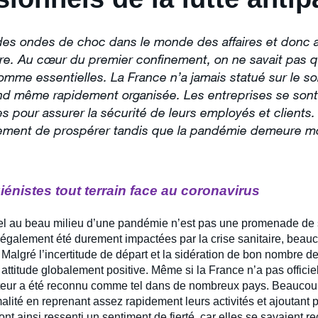
es ondes de choc dans le monde des affaires et donc a
ire. Au cœur du premier confinement, on ne savait pas q
mme essentielles. La France n’a jamais statué sur le so
and même rapidement organisée. Les entreprises se sont
 pour assurer la sécurité de leurs employés et clients. 
alement de prospérer tandis que la pandémie demeure m
énistes tout terrain face au coronavirus
iel au beau milieu d’une pandémie n’est pas une promenade de s
nt également été durement impactées par la crise sanitaire, beau
Malgré l’incertitude de départ et la sidération de bon nombre de
ttitude globalement positive. Même si la France n’a pas officiel
teur a été reconnu comme tel dans de nombreux pays. Beaucoup
alité en reprenant assez rapidement leurs activités et ajoutant 
nt ainsi ressenti un sentiment de fierté, car elles se savaient 