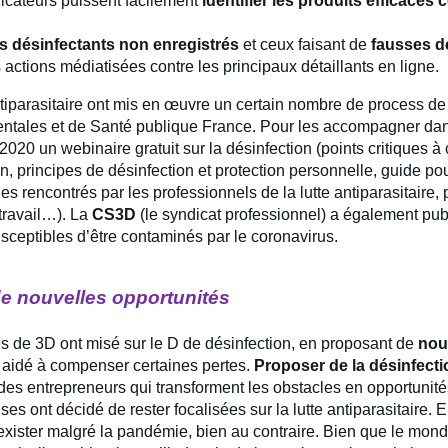
licateurs puissent facilement
identifier les produits efficaces c
s désinfectants non enregistrés
et ceux faisant de
fausses d
actions médiatisées contre les principaux détaillants en ligne.
ntiparasitaire ont mis en œuvre un certain nombre de process de 
ntales et de Santé publique France. Pour les accompagner dans c
 2020 un webinaire gratuit sur la désinfection (points critiques 
n, principes de désinfection et protection personnelle, guide po
es rencontrés par les professionnels de la lutte antiparasitaire, 
travail…). La
CS3D
(le syndicat professionnel) a également publ
sceptibles d’être contaminés par le coronavirus.
de nouvelles opportunités
 de 3D ont misé sur le D de désinfection, en proposant de
nou
 aidé à compenser certaines pertes.
Proposer de la désinfecti
en des entrepreneurs qui transforment les obstacles en opportunit
es ont décidé de rester focalisées sur la lutte antiparasitaire. En 
’exister malgré la pandémie, bien au contraire. Bien que le mo