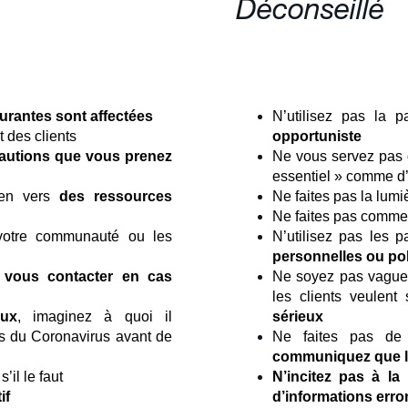
Déconseillé
urantes sont affectées
N’utilisez pas la p
 des clients
opportuniste
cautions que vous prenez
Ne vous servez pas 
essentiel » comme d
lien vers
des ressources
Ne faites pas la lumi
Ne faites pas comme s
votre communauté ou les
N’utilisez pas les 
personnelles ou pol
t
vous contacter en cas
Ne soyez pas vague 
les clients veulent
aux
, imaginez à quoi il
sérieux
es du Coronavirus avant de
Ne faites pas de d
communiquez que lo
s’il le faut
N’incitez pas à l
if
d’informations err