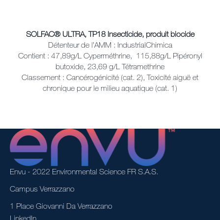
SOLFAC® ULTRA, TP18 Insecticide, produit biocide
Détenteur de l’AMM : IndustrialChimica
Contient : 47,89g/L Cyperméthrine, 115,88g/L Pipéronyl
butoxide, 23,69 g/L Tétramethrine
Classement : Cancérogénicité (cat. 2), Toxicité aiguë et
chronique pour le milieu aquatique (cat. 1)
Envu - 2022 Environmental Science FR S.A.S.
Campus Verrazzano
1 Place Giovanni Da Verrazzano
LinkedIn