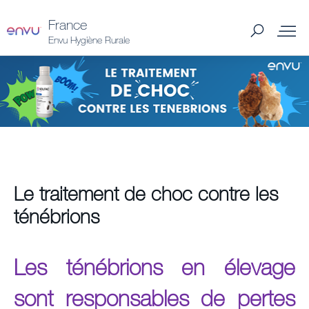
France
Envu Hygiène Rurale
Solutions
Solution contres les ténébrions
Guides et outils
Le traitement de choc contre les
ténébrions
Notre distributeur
Articles et conseils
Les ténébrions en élevage
sont responsables de pertes
À propos