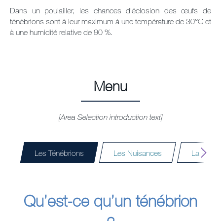
Dans un poulailler, les chances d’éclosion des œufs de
ténébrions sont à leur maximum à une température de 30°C et
à une humidité relative de 90 %.
Menu
[Area Selection introduction text]
Les Ténébrions
Les Nuisances
La Bioséc
Qu’est-ce qu’un ténébrion